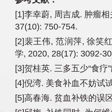
[1]李幸蔚, 周吉成. 肿瘤
37(10): 750-754.
[2]裴王伟, 范润萍, 徐笑
学, 2020, 28(17): 3092-30
[3]贺桂英. 三多五少“食疗”缺铁
[4]倪湾. 美食补血不妨试试五红汤
[5]高春海. 贫血补铁的误区[J].