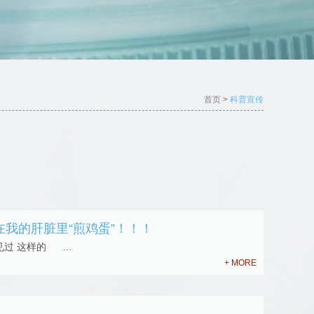
首页
>
科普宣传
在我的肝脏里“煎鸡蛋”！！！
 你见过 这样的 ...
+ MORE